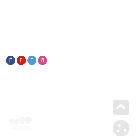
Facebook
Youtube
Twitter
Instagram
Go u
SML202400074 | Elektronicky podepsaná ubytovatelem |