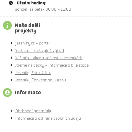
Úřední hodiny:
pondělí až pátek 08:00 - 16:00
Naše další
projekty
jeseniky.cz - portál
YesCard - karta plná výhod
YESinfo - akce a události v Jeseníkách
Jdeme na běžky - informace o bíle stopě
Jeseníky Film Office
Jeseníky Convention Bureau
Informace
Obchodní podmínky
Informace o ochraně osobních údajů