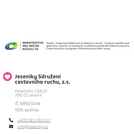
Jeseníky Sdružení
cestovního ruchu, z.s.
Palackého 1341/2
790 01 Jeseník
IČ: 68923244
ISDS: aq3ikqx
+420 583 283 117
info@jeseniky.cz