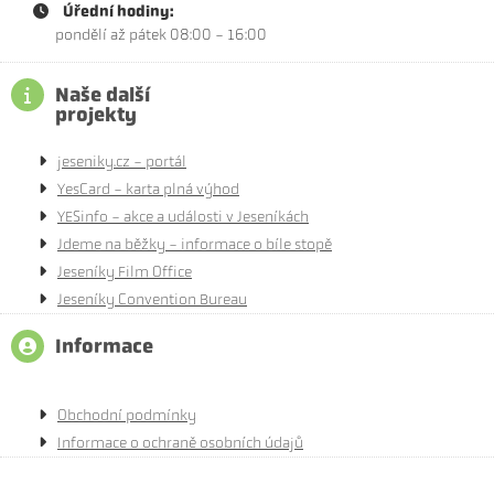
Úřední hodiny:
pondělí až pátek 08:00 - 16:00
Naše další
projekty
jeseniky.cz - portál
YesCard - karta plná výhod
YESinfo - akce a události v Jeseníkách
Jdeme na běžky - informace o bíle stopě
Jeseníky Film Office
Jeseníky Convention Bureau
Informace
Obchodní podmínky
Informace o ochraně osobních údajů