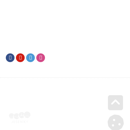
Facebook
Youtube
Twitter
Instagram
Go u
SML202500198 | Elektronicky podepsaná ubytovatelem |