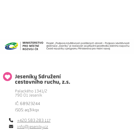
Jeseníky Sdružení
cestovního ruchu, z.s.
Palackého 1341/2
790 01 Jeseník
IČ: 68923244
ISDS: aq3ikqx
+420 583 283 117
info@jeseniky.cz