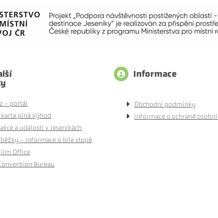
lší
Informace
ty
z - portál
Obchodní podmínky
 karta plná výhod
Informace o ochraně osobní
akce a události v Jeseníkách
běžky - informace o bíle stopě
Film Office
Convention Bureau