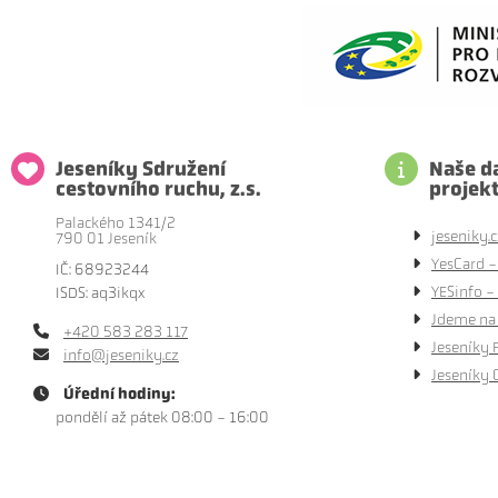
Jeseníky Sdružení
Naše da
cestovního ruchu, z.s.
projek
Palackého 1341/2
jeseniky.c
790 01 Jeseník
YesCard -
IČ: 68923244
YESinfo - 
ISDS: aq3ikqx
Jdeme na 
+420 583 283 117
Jeseníky 
info@jeseniky.cz
Jeseníky 
Úřední hodiny:
pondělí až pátek 08:00 - 16:00