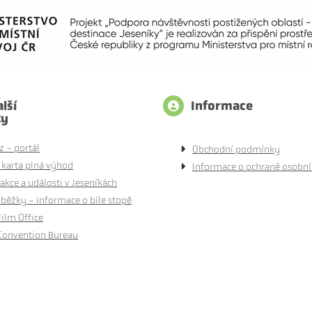
lší
Informace
ty
z - portál
Obchodní podmínky
 karta plná výhod
Informace o ochraně osobní
akce a události v Jeseníkách
běžky - informace o bíle stopě
Film Office
Convention Bureau