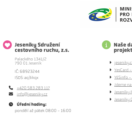
Jeseníky Sdružení
Naše da
cestovního ruchu, z.s.
projek
Palackého 1341/2
jeseniky.c
790 01 Jeseník
YesCard -
IČ: 68923244
YESinfo - 
ISDS: aq3ikqx
Jdeme na 
+420 583 283 117
Jeseníky 
info@jeseniky.cz
Jeseníky 
Úřední hodiny:
pondělí až pátek 08:00 - 16:00