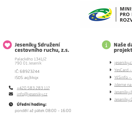
Jeseníky Sdružení
Naše da
cestovního ruchu, z.s.
projek
Palackého 1341/2
jeseniky.c
790 01 Jeseník
YesCard -
IČ: 68923244
YESinfo - 
ISDS: aq3ikqx
Jdeme na 
+420 583 283 117
Jeseníky 
info@jeseniky.cz
Jeseníky 
Úřední hodiny:
pondělí až pátek 08:00 - 16:00