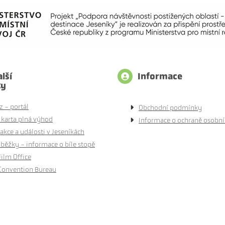
lší
Informace
ty
z - portál
Obchodní podmínky
 karta plná výhod
Informace o ochraně osobní
akce a události v Jeseníkách
běžky - informace o bíle stopě
Film Office
Convention Bureau