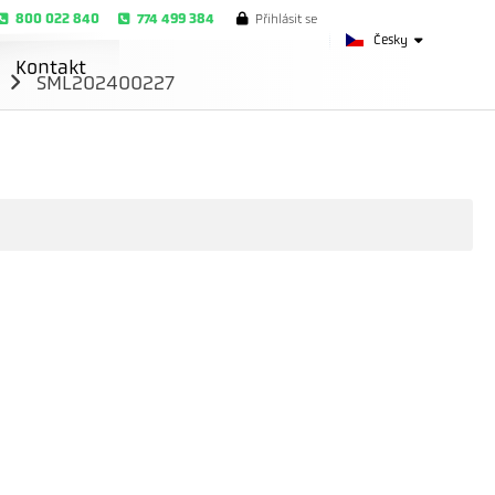
800 022 840
774 499 384
Přihlásit se
Česky
Kontakt
m
SML202400227