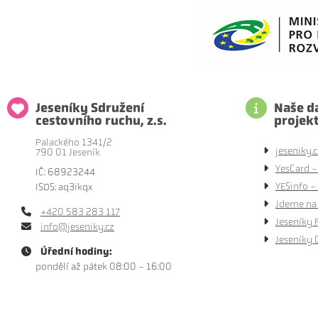
Jeseníky Sdružení
Naše da
cestovního ruchu, z.s.
projek
Palackého 1341/2
jeseniky.c
790 01 Jeseník
YesCard -
IČ: 68923244
YESinfo - 
ISDS: aq3ikqx
Jdeme na 
+420 583 283 117
Jeseníky 
info@jeseniky.cz
Jeseníky 
Úřední hodiny:
pondělí až pátek 08:00 - 16:00