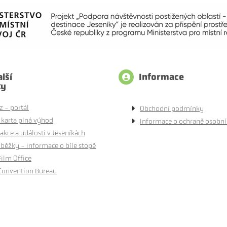
lší
Informace
ty
z - portál
Obchodní podmínky
 karta plná výhod
Informace o ochraně osobní
akce a události v Jeseníkách
běžky - informace o bíle stopě
Film Office
Convention Bureau