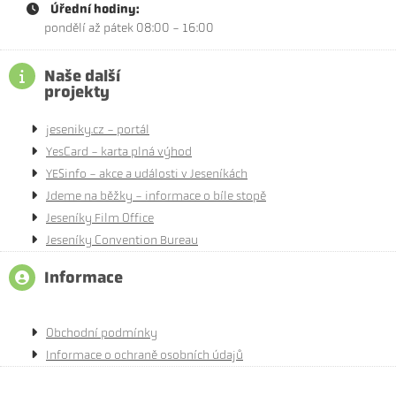
Úřední hodiny:
pondělí až pátek 08:00 - 16:00
Naše další
projekty
jeseniky.cz - portál
YesCard - karta plná výhod
YESinfo - akce a události v Jeseníkách
Jdeme na běžky - informace o bíle stopě
Jeseníky Film Office
Jeseníky Convention Bureau
Informace
Obchodní podmínky
Informace o ochraně osobních údajů