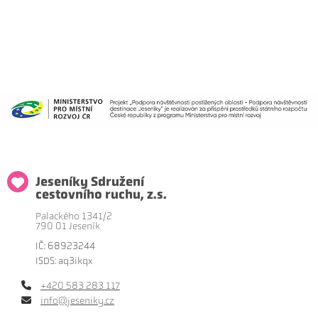
Jeseníky Sdružení
cestovního ruchu, z.s.
Palackého 1341/2
790 01 Jeseník
IČ: 68923244
ISDS: aq3ikqx
+420 583 283 117
info@jeseniky.cz