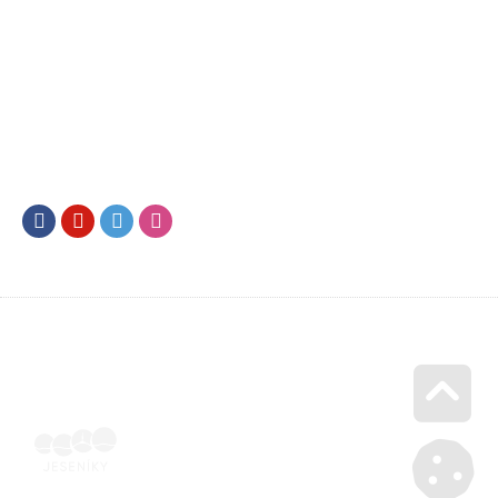
Facebook
Youtube
Twitter
Instagram
Go u
SML202400092 | Elektronicky podepsaná ubytovatelem |