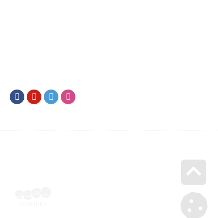
Facebook
Youtube
Twitter
Instagram
Go u
SML202400009 | Elektronicky podepsaná ubytovatelem |