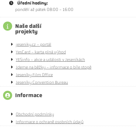
Úřední hodiny:
pondělí až pátek 08:00 - 16:00
Naše další
projekty
jeseniky.cz - portál
YesCard - karta plná výhod
YESinfo - akce a události v Jeseníkách
Jdeme na běžky - informace o bíle stopě
Jeseníky Film Office
Jeseníky Convention Bureau
Informace
Obchodní podmínky
Informace o ochraně osobních údajů