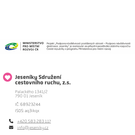
Jeseníky Sdružení
cestovního ruchu, z.s.
Palackého 1341/2
790 01 Jeseník
IČ: 68923244
ISDS: aq3ikqx
+420 583 283 117
info@jeseniky.cz