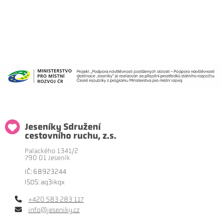
Jeseníky Sdružení
cestovního ruchu, z.s.
Palackého 1341/2
790 01 Jeseník
IČ: 68923244
ISDS: aq3ikqx
+420 583 283 117
info@jeseniky.cz