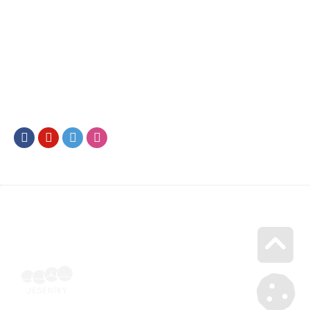
Facebook
Youtube
Twitter
Instagram
Go u
SML202500748 | Elektronicky podepsaná ubytovatelem |