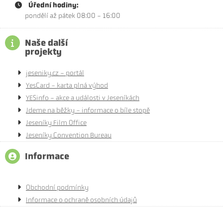
Úřední hodiny:
pondělí až pátek 08:00 - 16:00
Naše další
projekty
jeseniky.cz - portál
YesCard - karta plná výhod
YESinfo - akce a události v Jeseníkách
Jdeme na běžky - informace o bíle stopě
Jeseníky Film Office
Jeseníky Convention Bureau
Informace
Obchodní podmínky
Informace o ochraně osobních údajů