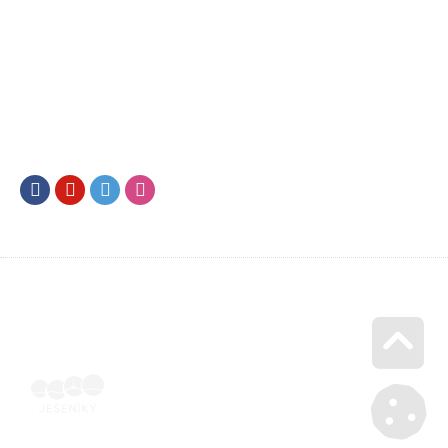
Facebook
Youtube
Twitter
Instagram
Go u
SML202500607 | Elektronicky podepsaná ubytovatelem |