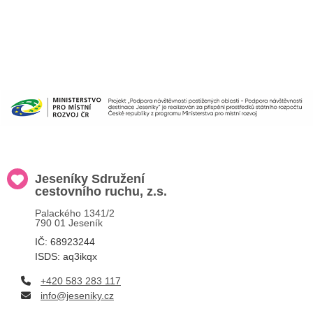
Jeseníky Sdružení
cestovního ruchu, z.s.
Palackého 1341/2
790 01 Jeseník
IČ: 68923244
ISDS: aq3ikqx
+420 583 283 117
info@jeseniky.cz