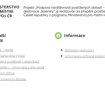
lší
Informace
ty
z - portál
Obchodní podmínky
 karta plná výhod
Informace o ochraně osobní
akce a události v Jeseníkách
běžky - informace o bíle stopě
Film Office
Convention Bureau