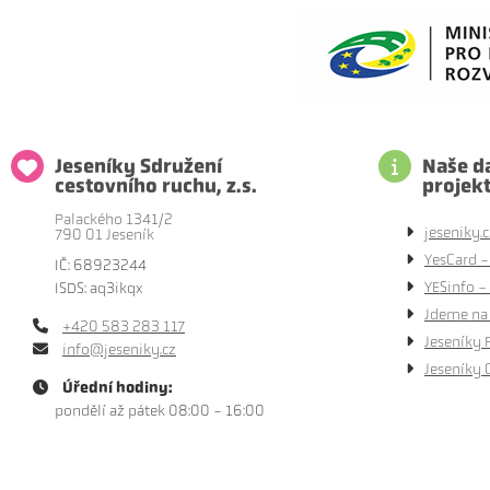
Jeseníky Sdružení
Naše da
cestovního ruchu, z.s.
projek
Palackého 1341/2
jeseniky.c
790 01 Jeseník
YesCard -
IČ: 68923244
YESinfo - 
ISDS: aq3ikqx
Jdeme na 
+420 583 283 117
Jeseníky 
info@jeseniky.cz
Jeseníky 
Úřední hodiny:
pondělí až pátek 08:00 - 16:00