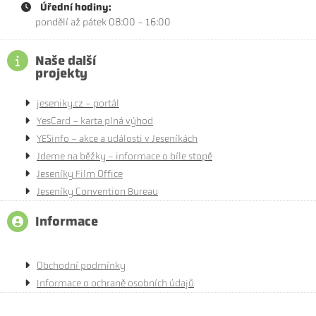
Úřední hodiny:
pondělí až pátek 08:00 - 16:00
Naše další
projekty
jeseniky.cz - portál
YesCard - karta plná výhod
YESinfo - akce a události v Jeseníkách
Jdeme na běžky - informace o bíle stopě
Jeseníky Film Office
Jeseníky Convention Bureau
Informace
Obchodní podmínky
Informace o ochraně osobních údajů