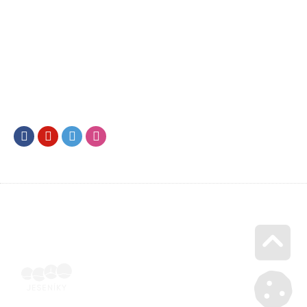
Facebook
Youtube
Twitter
Instagram
Go u
SML202500461 | Elektronicky podepsaná ubytovatelem |