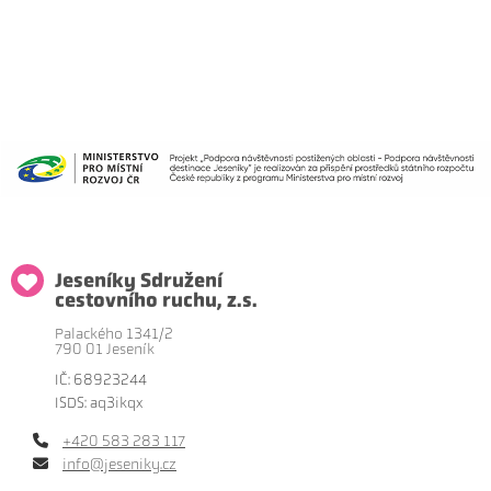
Jeseníky Sdružení
cestovního ruchu, z.s.
Palackého 1341/2
790 01 Jeseník
IČ: 68923244
ISDS: aq3ikqx
+420 583 283 117
info@jeseniky.cz