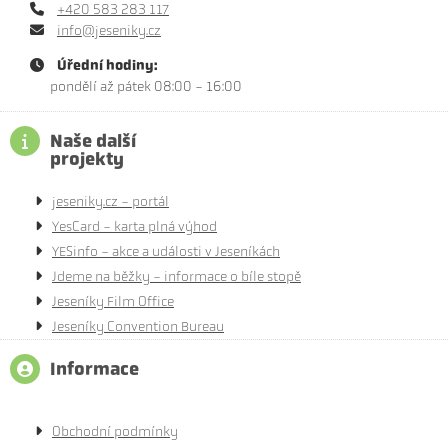
+420 583 283 117
info@jeseniky.cz
Úřední hodiny:
pondělí až pátek 08:00 - 16:00
Naše další
projekty
jeseniky.cz - portál
YesCard - karta plná výhod
YESinfo - akce a události v Jeseníkách
Jdeme na běžky - informace o bíle stopě
Jeseníky Film Office
Jeseníky Convention Bureau
Informace
Obchodní podmínky