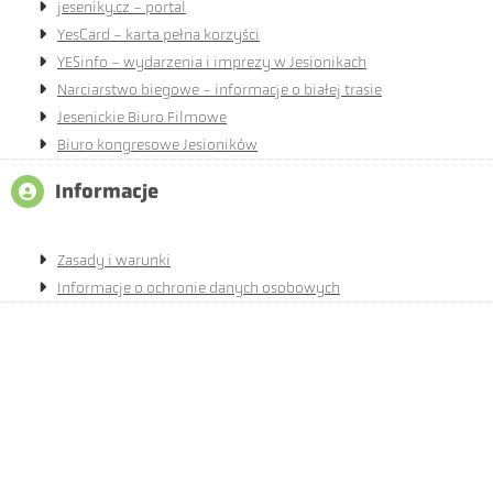
jeseniky.cz - portal
YesCard - karta pełna korzyści
YESinfo - wydarzenia i imprezy w Jesionikach
Narciarstwo biegowe - informacje o białej trasie
Jesenickie Biuro Filmowe
Biuro kongresowe Jesioników
Informacje
Zasady i warunki
Informacje o ochronie danych osobowych