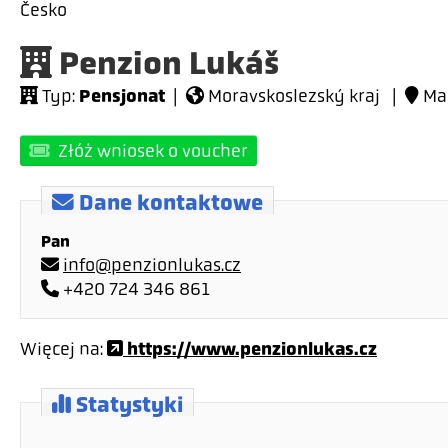
Česko
Penzion Lukáš
Pensjonat
Typ:
|
Moravskoslezský kraj |
Mal
Złóż wniosek o voucher
Dane kontaktowe
Pan
info@penzionlukas.cz
+420 724 346 861
https://www.penzionlukas.cz
Więcej na:
Statystyki