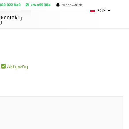
800 022 840
774 499 384
Zalogować się
Polski
Kontakty
y
|
Aktywny