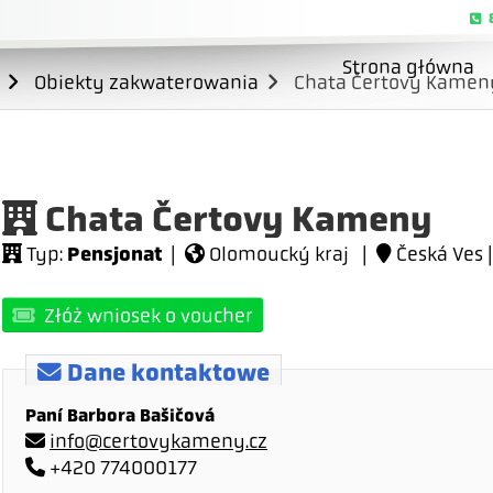
Strona główna
Obiekty zakwaterowania
Chata Čertovy Kamen
Chata Čertovy Kameny
Pensjonat
Typ:
|
Olomoucký kraj |
Česká Ves 
Złóż wniosek o voucher
Dane kontaktowe
Paní Barbora Bašičová
info@certovykameny.cz
+420 774000177