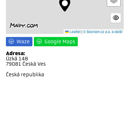
Leaflet
|
© Seznam.cz a.s. a další
Waze
Google Maps
Adresa:
Úzká 148
79081 Česká Ves
Česká republika