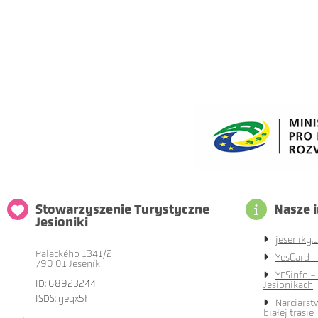
Stowarzyszenie Turystyczne
Nasze 
Jesioniki
jeseniky.c
Palackého 1341/2
YesCard -
790 01 Jeseník
YESinfo -
ID: 68923244
Jesionikach
ISDS: geqx5h
Narciarst
białej trasie