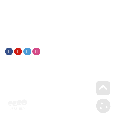
Facebook
Youtube
Twitter
Instagram
Go u
Doklad o úhradě (výpis z banky apod.) | Voucher Jeseníky