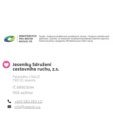
Jeseníky Sdružení
cestovního ruchu, z.s.
Palackého 1341/2
790 01 Jeseník
IČ: 68923244
ISDS: aq3ikqx
+420 583 283 117
info@jeseniky.cz