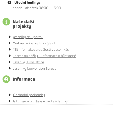
Úřední hodiny:
pondělí až pátek 08:00 - 16:00
Naše další
projekty
jeseniky.cz - portál
YesCard - karta plná výhod
YESinfo - akce a události v Jeseníkách
Jdeme na běžky - informace o bíle stopě
Jeseníky Film Office
Jeseníky Convention Bureau
Informace
Obchodní podmínky
Informace o ochraně osobních údajů