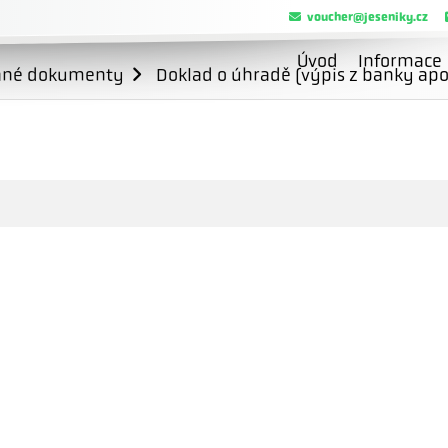
voucher@jeseniky.cz
Úvod
Informace
ané dokumenty
Doklad o úhradě (výpis z banky apo