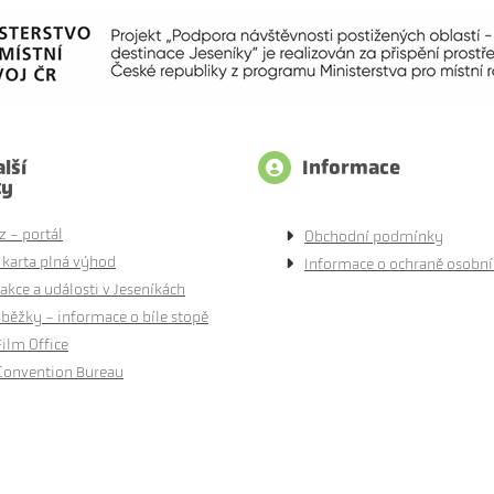
lší
Informace
ty
z - portál
Obchodní podmínky
 karta plná výhod
Informace o ochraně osobní
akce a události v Jeseníkách
běžky - informace o bíle stopě
Film Office
Convention Bureau