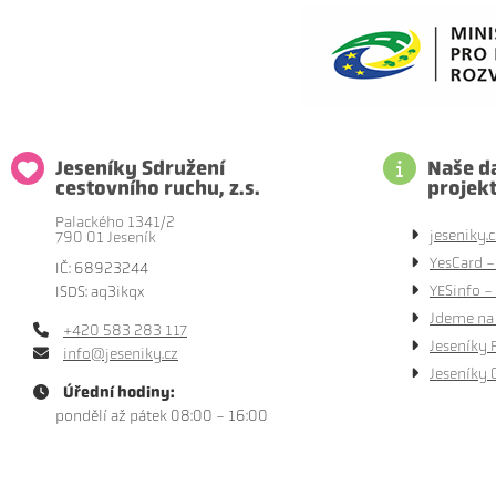
Jeseníky Sdružení
Naše da
cestovního ruchu, z.s.
projek
Palackého 1341/2
jeseniky.c
790 01 Jeseník
YesCard -
IČ: 68923244
YESinfo - 
ISDS: aq3ikqx
Jdeme na 
+420 583 283 117
Jeseníky 
info@jeseniky.cz
Jeseníky 
Úřední hodiny:
pondělí až pátek 08:00 - 16:00