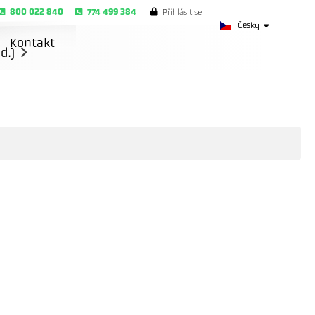
800 022 840
774 499 384
Přihlásit se
Česky
Kontakt
d.)