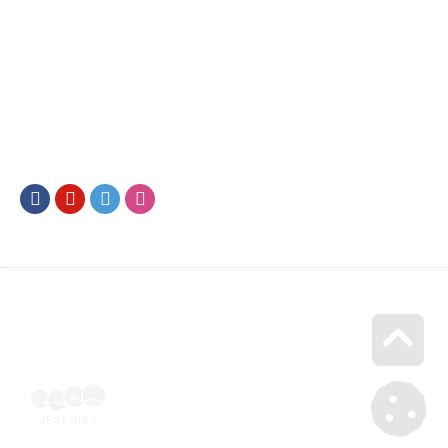
Facebook
Youtube
Twitter
Instagram
Go u
Doklad o úhradě (výpis z banky apod.) | Voucher Jeseníky