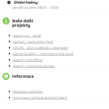
Úřední hodiny:
pondělí až pátek 08:00 - 16:00
Naše další
projekty
jeseniky.cz - portál
YesCard - karta plná výhod
YESinfo - akce a události v Jeseníkách
Jdeme na běžky - informace o bíle stopě
Jeseníky Film Office
Jeseníky Convention Bureau
Informace
Obchodní podmínky
Informace o ochraně osobních údajů