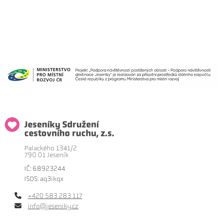
Jeseníky Sdružení
cestovního ruchu, z.s.
Palackého 1341/2
790 01 Jeseník
IČ: 68923244
ISDS: aq3ikqx
+420 583 283 117
info@jeseniky.cz