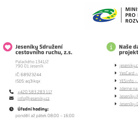
Jeseníky Sdružení
Naše da
cestovního ruchu, z.s.
projek
Palackého 1341/2
jeseniky.c
790 01 Jeseník
YesCard -
IČ: 68923244
YESinfo - 
ISDS: aq3ikqx
Jdeme na 
+420 583 283 117
Jeseníky 
info@jeseniky.cz
Jeseníky 
Úřední hodiny:
pondělí až pátek 08:00 - 16:00