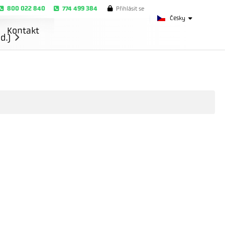
800 022 840
774 499 384
Přihlásit se
Česky
Kontakt
d.)