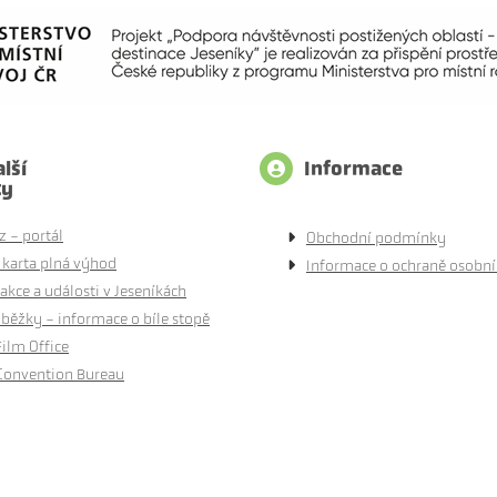
lší
Informace
ty
z - portál
Obchodní podmínky
 karta plná výhod
Informace o ochraně osobní
akce a události v Jeseníkách
běžky - informace o bíle stopě
Film Office
Convention Bureau