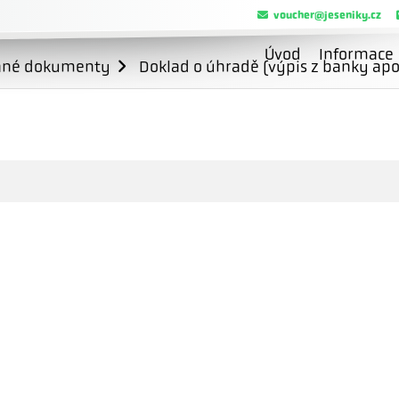
voucher@jeseniky.cz
Úvod
Informace
ané dokumenty
Doklad o úhradě (výpis z banky apo