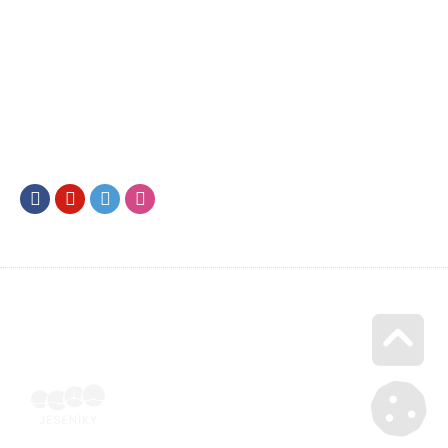
Facebook
Youtube
Twitter
Instagram
Go u
Doklad o úhradě (výpis z banky apod.) | Voucher Jeseníky