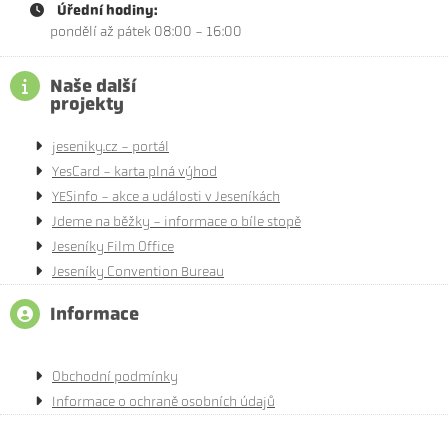
Úřední hodiny:
pondělí až pátek 08:00 - 16:00
Naše další
projekty
jeseniky.cz - portál
YesCard - karta plná výhod
YESinfo - akce a události v Jeseníkách
Jdeme na běžky - informace o bíle stopě
Jeseníky Film Office
Jeseníky Convention Bureau
Informace
Obchodní podmínky
Informace o ochraně osobních údajů