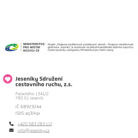
Jeseníky Sdružení
cestovního ruchu, z.s.
Palackého 1341/2
790 01 Jeseník
IČ: 68923244
ISDS: aq3ikqx
+420 583 283 117
info@jeseniky.cz