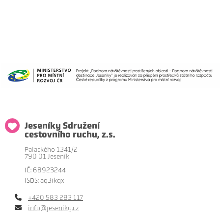
Jeseníky Sdružení
cestovního ruchu, z.s.
Palackého 1341/2
790 01 Jeseník
IČ: 68923244
ISDS: aq3ikqx
+420 583 283 117
info@jeseniky.cz