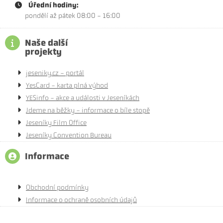
Úřední hodiny:
pondělí až pátek 08:00 - 16:00
Naše další
projekty
jeseniky.cz - portál
YesCard - karta plná výhod
YESinfo - akce a události v Jeseníkách
Jdeme na běžky - informace o bíle stopě
Jeseníky Film Office
Jeseníky Convention Bureau
Informace
Obchodní podmínky
Informace o ochraně osobních údajů