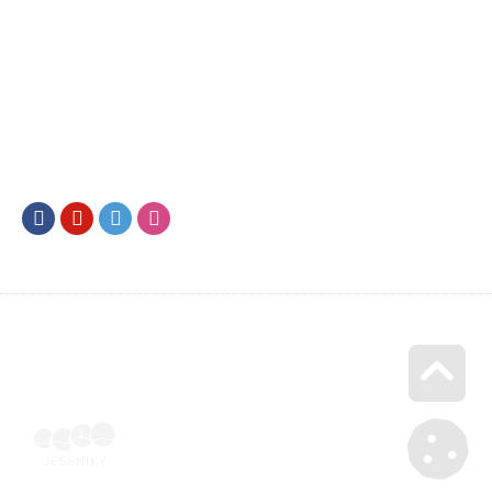
Facebook
Youtube
Twitter
Instagram
Go u
Doklad o úhradě (výpis z banky apod.) | Voucher Jeseníky