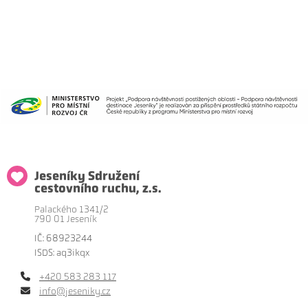
Jeseníky Sdružení
cestovního ruchu, z.s.
Palackého 1341/2
790 01 Jeseník
IČ: 68923244
ISDS: aq3ikqx
+420 583 283 117
info@jeseniky.cz