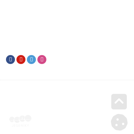
Facebook
Youtube
Twitter
Instagram
Go u
Doklad o úhradě (výpis z banky apod.) | Voucher Jeseníky