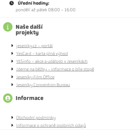
Úřední hodiny:
pondělí až pátek 08:00 - 16:00
Naše další
projekty
jeseniky.cz - portál
YesCard - karta plná výhod
YESinfo - akce a události v Jeseníkách
Jdeme na běžky - informace o bíle stopě
Jeseníky Film Office
Jeseníky Convention Bureau
Informace
Obchodní podmínky
Informace o ochraně osobních údajů