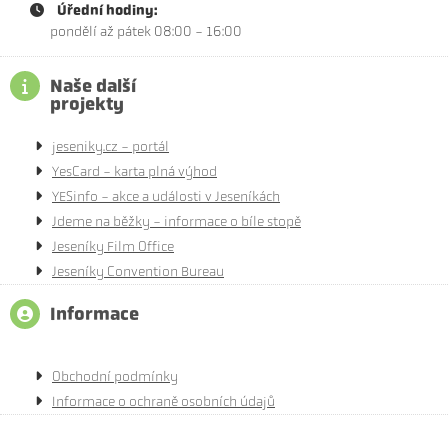
Úřední hodiny:
pondělí až pátek 08:00 - 16:00
Naše další
projekty
jeseniky.cz - portál
YesCard - karta plná výhod
YESinfo - akce a události v Jeseníkách
Jdeme na běžky - informace o bíle stopě
Jeseníky Film Office
Jeseníky Convention Bureau
Informace
Obchodní podmínky
Informace o ochraně osobních údajů