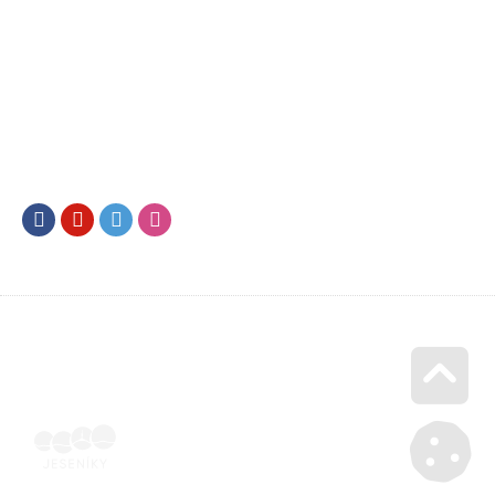
Facebook
Youtube
Twitter
Instagram
Go u
Doklad o úhradě (výpis z banky apod.) | Voucher Jeseníky