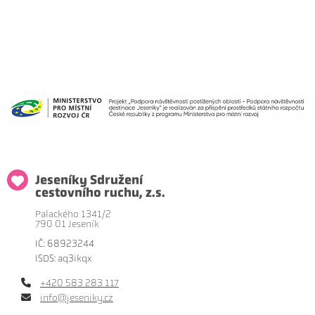
Jeseníky Sdružení
cestovního ruchu, z.s.
Palackého 1341/2
790 01 Jeseník
IČ: 68923244
ISDS: aq3ikqx
+420 583 283 117
info@jeseniky.cz