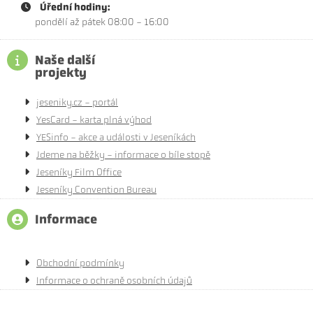
Úřední hodiny:
pondělí až pátek 08:00 - 16:00
Naše další
projekty
jeseniky.cz - portál
YesCard - karta plná výhod
YESinfo - akce a události v Jeseníkách
Jdeme na běžky - informace o bíle stopě
Jeseníky Film Office
Jeseníky Convention Bureau
Informace
Obchodní podmínky
Informace o ochraně osobních údajů