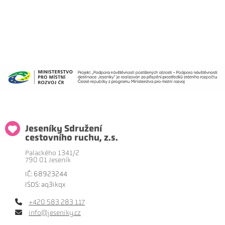
Jeseníky Sdružení
cestovního ruchu, z.s.
Palackého 1341/2
790 01 Jeseník
IČ: 68923244
ISDS: aq3ikqx
+420 583 283 117
info@jeseniky.cz