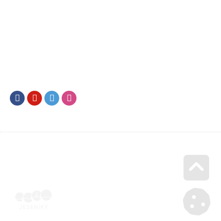
Facebook
Youtube
Twitter
Instagram
Go u
Doklad o úhradě (výpis z banky apod.) | Voucher Jeseníky