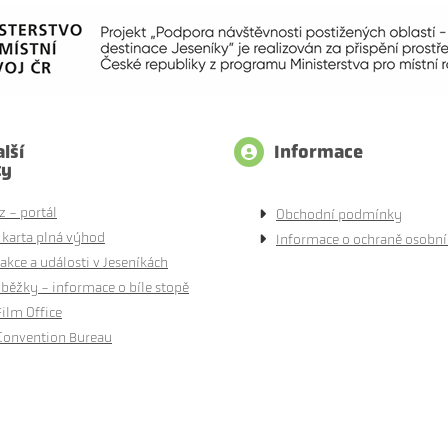
lší
Informace
ty
z - portál
Obchodní podmínky
 karta plná výhod
Informace o ochraně osobní
akce a události v Jeseníkách
běžky - informace o bíle stopě
Film Office
Convention Bureau