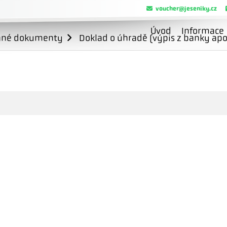
voucher@jeseniky.cz
Úvod
Informace
ané dokumenty
Doklad o úhradě (výpis z banky apo