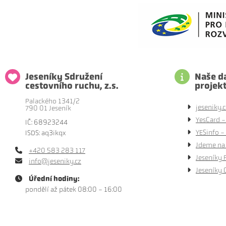
Jeseníky Sdružení
Naše da
cestovního ruchu, z.s.
projek
Palackého 1341/2
jeseniky.c
790 01 Jeseník
YesCard -
IČ: 68923244
YESinfo - 
ISDS: aq3ikqx
Jdeme na 
+420 583 283 117
Jeseníky 
info@jeseniky.cz
Jeseníky 
Úřední hodiny:
pondělí až pátek 08:00 - 16:00