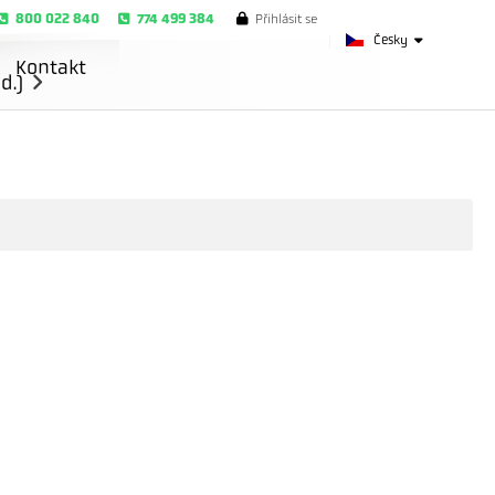
800 022 840
774 499 384
Přihlásit se
Česky
Kontakt
d.)