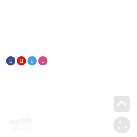
Facebook
Youtube
Twitter
Instagram
Go u
Doklad o úhradě (výpis z banky apod.) | Voucher Jeseníky