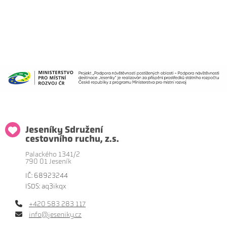
Jeseníky Sdružení
cestovního ruchu, z.s.
Palackého 1341/2
790 01 Jeseník
IČ: 68923244
ISDS: aq3ikqx
+420 583 283 117
info@jeseniky.cz