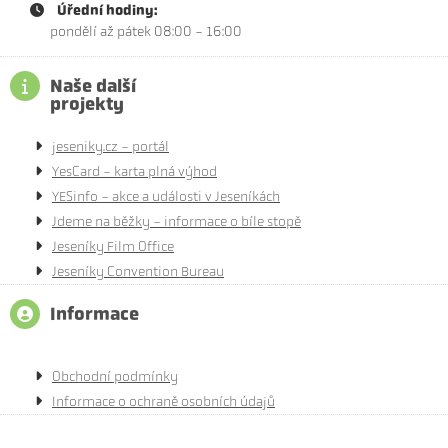
Úřední hodiny:
pondělí až pátek 08:00 - 16:00
Naše další
projekty
jeseniky.cz - portál
YesCard - karta plná výhod
YESinfo - akce a události v Jeseníkách
Jdeme na běžky - informace o bíle stopě
Jeseníky Film Office
Jeseníky Convention Bureau
Informace
Obchodní podmínky
Informace o ochraně osobních údajů