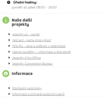
Úřední hodiny:
pondělí až pátek 08:00 - 16:00
Naše další
projekty
jeseniky.cz - portál
YesCard - karta plná výhod
YESinfo - akce a události v Jeseníkách
Jdeme na běžky - informace o bíle stopě
Jeseníky Film Office
Jeseníky Convention Bureau
Informace
Obchodní podmínky
Informace o ochraně osobních údajů