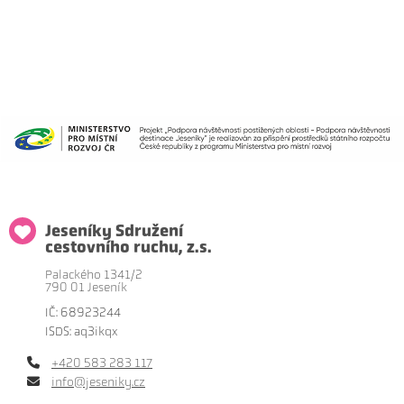
Jeseníky Sdružení
cestovního ruchu, z.s.
Palackého 1341/2
790 01 Jeseník
IČ: 68923244
ISDS: aq3ikqx
+420 583 283 117
info@jeseniky.cz