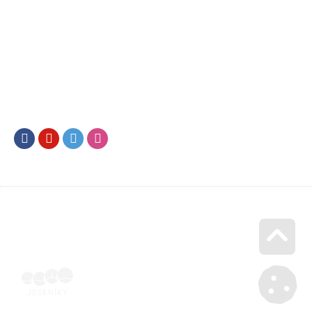
Facebook
Youtube
Twitter
Instagram
Go u
Doklad o úhradě (výpis z banky apod.) | Voucher Jeseníky