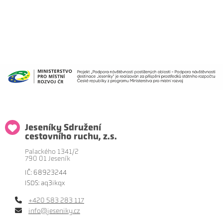
Jeseníky Sdružení
cestovního ruchu, z.s.
Palackého 1341/2
790 01 Jeseník
IČ: 68923244
ISDS: aq3ikqx
+420 583 283 117
info@jeseniky.cz