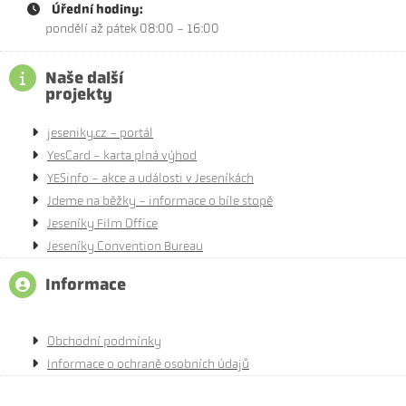
Úřední hodiny:
pondělí až pátek 08:00 - 16:00
Naše další
projekty
jeseniky.cz - portál
YesCard - karta plná výhod
YESinfo - akce a události v Jeseníkách
Jdeme na běžky - informace o bíle stopě
Jeseníky Film Office
Jeseníky Convention Bureau
Informace
Obchodní podmínky
Informace o ochraně osobních údajů