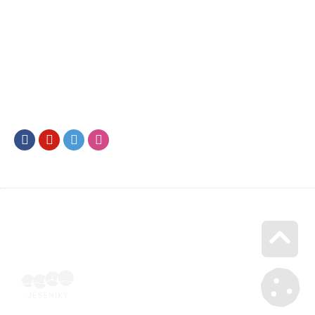
Facebook
Youtube
Twitter
Instagram
Go u
Doklad o úhradě (výpis z banky apod.) | Voucher Jeseníky