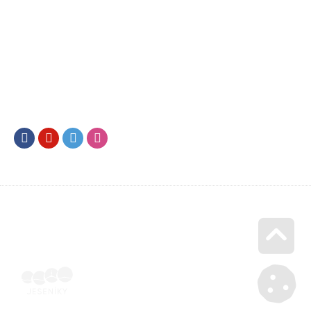
Facebook
Youtube
Twitter
Instagram
Go u
Doklad o úhradě (výpis z banky apod.) | Voucher Jeseníky