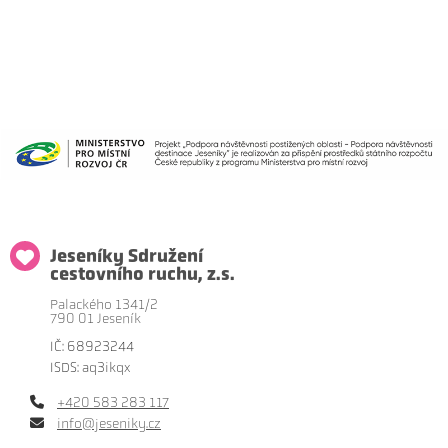
Jeseníky Sdružení
cestovního ruchu, z.s.
Palackého 1341/2
790 01 Jeseník
IČ: 68923244
ISDS: aq3ikqx
+420 583 283 117
info@jeseniky.cz