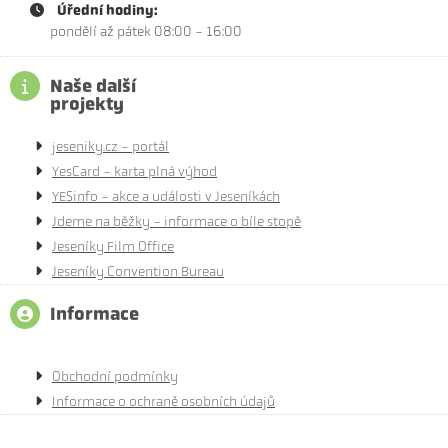
Úřední hodiny:
pondělí až pátek 08:00 - 16:00
Naše další
projekty
jeseniky.cz - portál
YesCard - karta plná výhod
YESinfo - akce a události v Jeseníkách
Jdeme na běžky - informace o bíle stopě
Jeseníky Film Office
Jeseníky Convention Bureau
Informace
Obchodní podmínky
Informace o ochraně osobních údajů