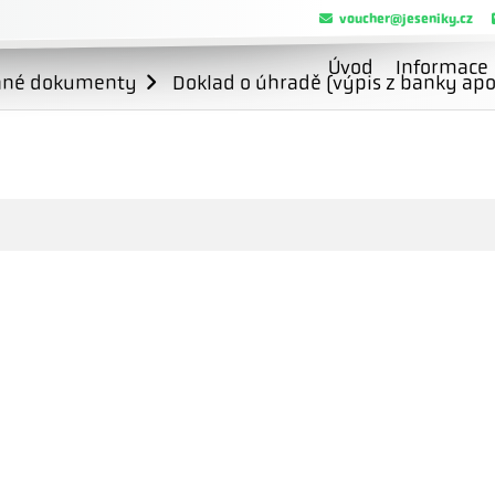
voucher@jeseniky.cz
Úvod
Informace
ané dokumenty
Doklad o úhradě (výpis z banky apo