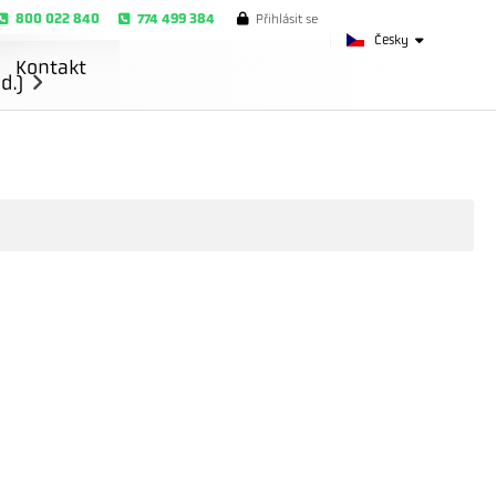
800 022 840
774 499 384
Přihlásit se
Česky
Kontakt
d.)