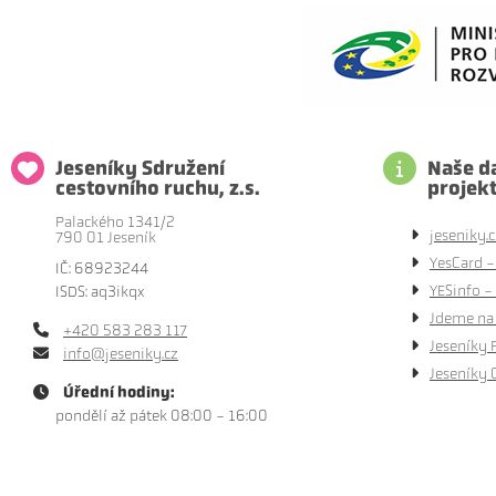
Jeseníky Sdružení
Naše da
cestovního ruchu, z.s.
projek
Palackého 1341/2
jeseniky.c
790 01 Jeseník
YesCard -
IČ: 68923244
YESinfo - 
ISDS: aq3ikqx
Jdeme na 
+420 583 283 117
Jeseníky 
info@jeseniky.cz
Jeseníky 
Úřední hodiny:
pondělí až pátek 08:00 - 16:00