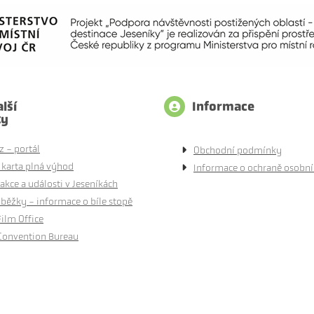
lší
Informace
ty
z - portál
Obchodní podmínky
 karta plná výhod
Informace o ochraně osobní
akce a události v Jeseníkách
běžky - informace o bíle stopě
Film Office
Convention Bureau