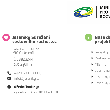
Jeseníky Sdružení
Naše da
cestovního ruchu, z.s.
projek
Palackého 1341/2
jeseniky.c
790 01 Jeseník
YesCard -
IČ: 68923244
YESinfo - 
ISDS: aq3ikqx
Jdeme na 
+420 583 283 117
Jeseníky 
info@jeseniky.cz
Jeseníky 
Úřední hodiny:
pondělí až pátek 08:00 - 16:00