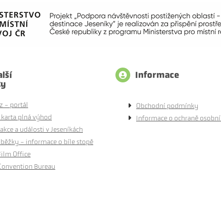
lší
Informace
ty
z - portál
Obchodní podmínky
 karta plná výhod
Informace o ochraně osobní
akce a události v Jeseníkách
běžky - informace o bíle stopě
Film Office
Convention Bureau