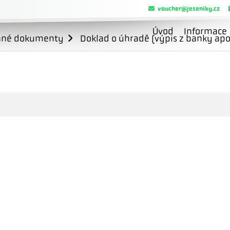
voucher@jeseniky.cz
Úvod
Informace
ané dokumenty
Doklad o úhradě (výpis z banky apo