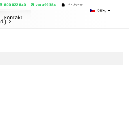
800 022 840
774 499 384
Přihlásit se
Česky
Kontakt
d.)