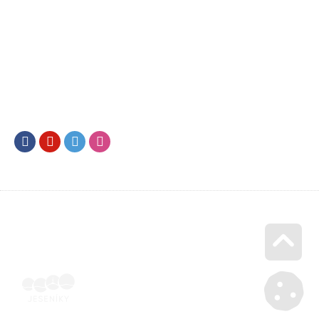
Facebook
Youtube
Twitter
Instagram
Go u
Doklad o úhradě (výpis z banky apod.) | Voucher Jeseníky