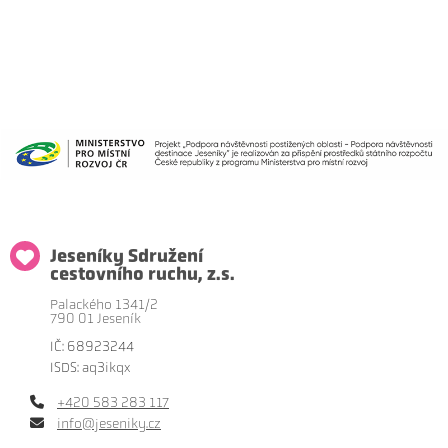
Jeseníky Sdružení
cestovního ruchu, z.s.
Palackého 1341/2
790 01 Jeseník
IČ: 68923244
ISDS: aq3ikqx
+420 583 283 117
info@jeseniky.cz