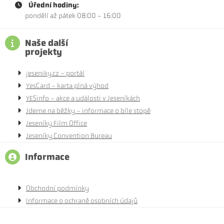
Úřední hodiny:
pondělí až pátek 08:00 - 16:00
Naše další
projekty
jeseniky.cz - portál
YesCard - karta plná výhod
YESinfo - akce a události v Jeseníkách
Jdeme na běžky - informace o bíle stopě
Jeseníky Film Office
Jeseníky Convention Bureau
Informace
Obchodní podmínky
Informace o ochraně osobních údajů