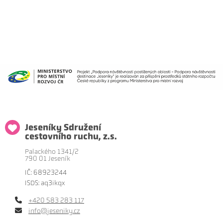
Jeseníky Sdružení
cestovního ruchu, z.s.
Palackého 1341/2
790 01 Jeseník
IČ: 68923244
ISDS: aq3ikqx
+420 583 283 117
info@jeseniky.cz