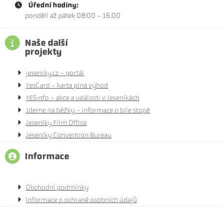
Úřední hodiny:
pondělí až pátek 08:00 - 16:00
Naše další
projekty
jeseniky.cz - portál
YesCard - karta plná výhod
YESinfo - akce a události v Jeseníkách
Jdeme na běžky - informace o bíle stopě
Jeseníky Film Office
Jeseníky Convention Bureau
Informace
Obchodní podmínky
Informace o ochraně osobních údajů