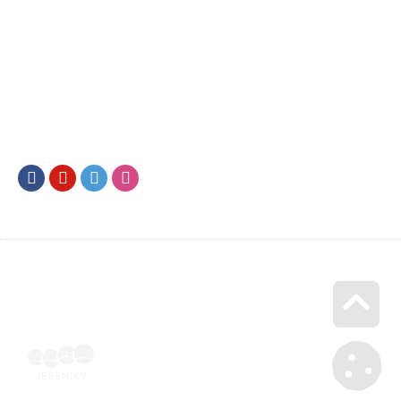
Facebook
Youtube
Twitter
Instagram
Go u
Doklad o úhradě (výpis z banky apod.) | Voucher Jeseníky