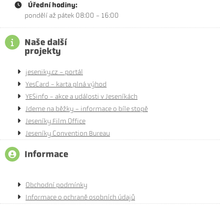
Úřední hodiny:
pondělí až pátek 08:00 - 16:00
Naše další
projekty
jeseniky.cz - portál
YesCard - karta plná výhod
YESinfo - akce a události v Jeseníkách
Jdeme na běžky - informace o bíle stopě
Jeseníky Film Office
Jeseníky Convention Bureau
Informace
Obchodní podmínky
Informace o ochraně osobních údajů