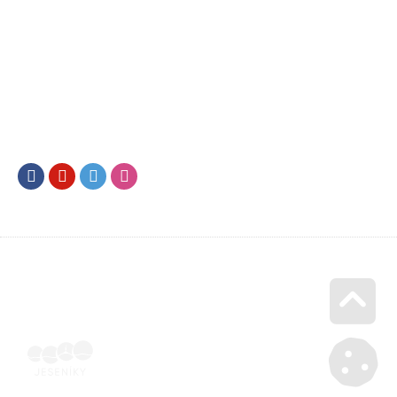
Facebook
Youtube
Twitter
Instagram
Go u
Doklad o úhradě (výpis z banky apod.) | Voucher Jeseníky