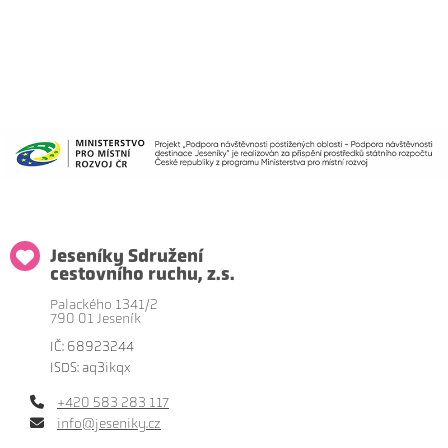
Jeseníky Sdružení
cestovního ruchu, z.s.
Palackého 1341/2
790 01 Jeseník
IČ: 68923244
ISDS: aq3ikqx
+420 583 283 117
info@jeseniky.cz