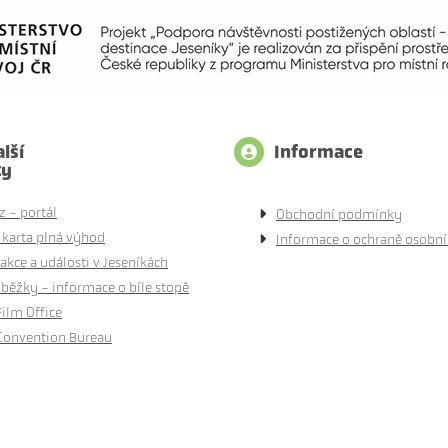
lší
Informace
ty
z - portál
Obchodní podmínky
 karta plná výhod
Informace o ochraně osobní
akce a události v Jeseníkách
běžky - informace o bíle stopě
Film Office
Convention Bureau