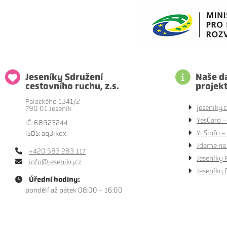
Jeseníky Sdružení
Naše da
cestovního ruchu, z.s.
projek
Palackého 1341/2
jeseniky.c
790 01 Jeseník
YesCard -
IČ: 68923244
YESinfo - 
ISDS: aq3ikqx
Jdeme na 
+420 583 283 117
Jeseníky 
info@jeseniky.cz
Jeseníky 
Úřední hodiny:
pondělí až pátek 08:00 - 16:00