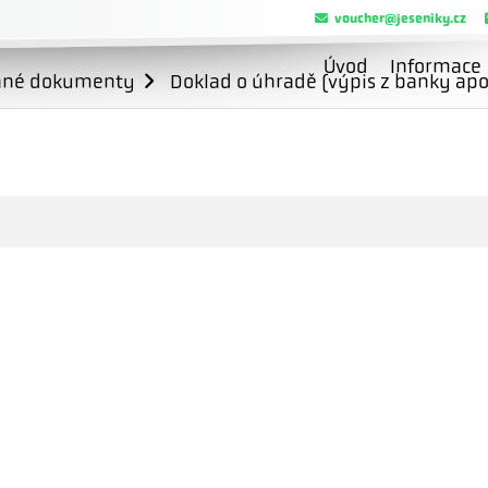
voucher@jeseniky.cz
Úvod
Informace
ané dokumenty
Doklad o úhradě (výpis z banky apo