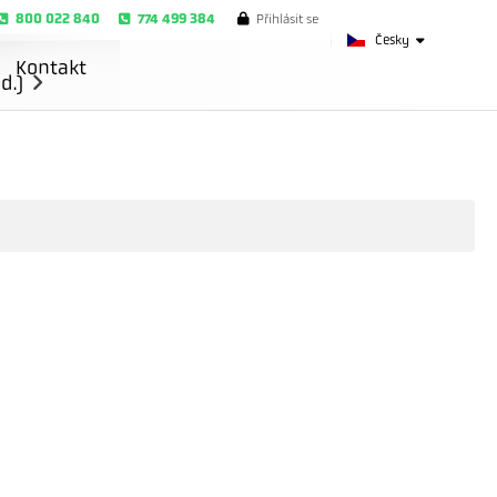
800 022 840
774 499 384
Přihlásit se
Česky
Kontakt
d.)