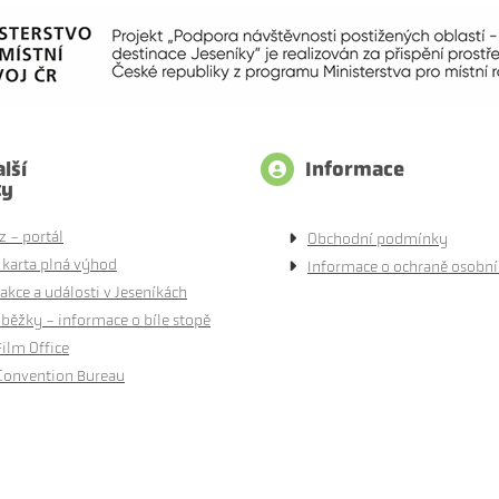
lší
Informace
ty
z - portál
Obchodní podmínky
 karta plná výhod
Informace o ochraně osobní
akce a události v Jeseníkách
běžky - informace o bíle stopě
Film Office
Convention Bureau