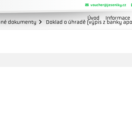
voucher@jeseniky.cz
Úvod
Informace
ané dokumenty
Doklad o úhradě (výpis z banky apo