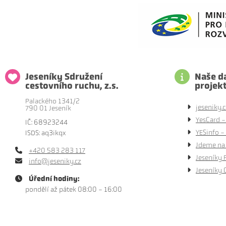
Jeseníky Sdružení
Naše da
cestovního ruchu, z.s.
projek
Palackého 1341/2
jeseniky.c
790 01 Jeseník
YesCard -
IČ: 68923244
YESinfo - 
ISDS: aq3ikqx
Jdeme na 
+420 583 283 117
Jeseníky 
info@jeseniky.cz
Jeseníky 
Úřední hodiny:
pondělí až pátek 08:00 - 16:00