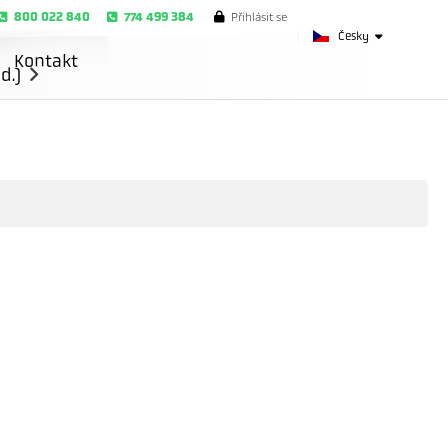
800 022 840
774 499 384
Přihlásit se
Česky
Kontakt
d.)