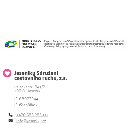
Jeseníky Sdružení
cestovního ruchu, z.s.
Palackého 1341/2
790 01 Jeseník
IČ: 68923244
ISDS: aq3ikqx
+420 583 283 117
info@jeseniky.cz