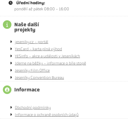
Úřední hodiny:
pondělí až pátek 08:00 - 16:00
Naše další
projekty
jeseniky.cz - portál
YesCard - karta plná výhod
YESinfo - akce a události v Jeseníkách
Jdeme na běžky - informace o bíle stopě
Jeseníky Film Office
Jeseníky Convention Bureau
Informace
Obchodní podmínky
Informace o ochraně osobních údajů