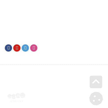
Facebook
Youtube
Twitter
Instagram
Go u
Doklad o úhradě (výpis z banky apod.) | Voucher Jeseníky