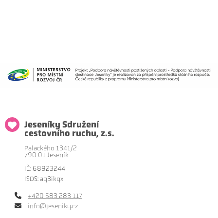
Jeseníky Sdružení
cestovního ruchu, z.s.
Palackého 1341/2
790 01 Jeseník
IČ: 68923244
ISDS: aq3ikqx
+420 583 283 117
info@jeseniky.cz