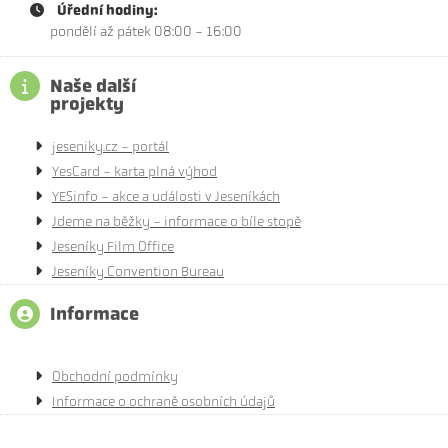
Úřední hodiny:
pondělí až pátek 08:00 - 16:00
Naše další
projekty
jeseniky.cz - portál
YesCard - karta plná výhod
YESinfo - akce a události v Jeseníkách
Jdeme na běžky - informace o bíle stopě
Jeseníky Film Office
Jeseníky Convention Bureau
Informace
Obchodní podmínky
Informace o ochraně osobních údajů