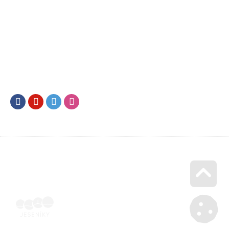
Facebook
Youtube
Twitter
Instagram
Go u
Doklad o úhradě (výpis z banky apod.) | Voucher Jeseníky