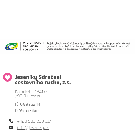
Jeseníky Sdružení
cestovního ruchu, z.s.
Palackého 1341/2
790 01 Jeseník
IČ: 68923244
ISDS: aq3ikqx
+420 583 283 117
info@jeseniky.cz