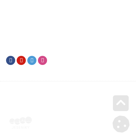
Facebook
Youtube
Twitter
Instagram
Go u
Doklad o úhradě (výpis z banky apod.) | Voucher Jeseníky