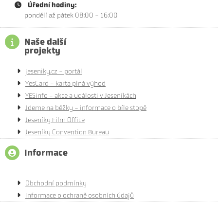
Úřední hodiny:
pondělí až pátek 08:00 - 16:00
Naše další
projekty
jeseniky.cz - portál
YesCard - karta plná výhod
YESinfo - akce a události v Jeseníkách
Jdeme na běžky - informace o bíle stopě
Jeseníky Film Office
Jeseníky Convention Bureau
Informace
Obchodní podmínky
Informace o ochraně osobních údajů