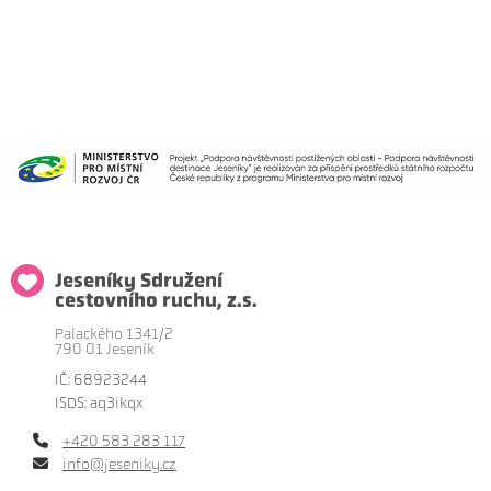
Jeseníky Sdružení
cestovního ruchu, z.s.
Palackého 1341/2
790 01 Jeseník
IČ: 68923244
ISDS: aq3ikqx
+420 583 283 117
info@jeseniky.cz