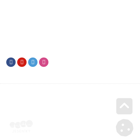
Facebook
Youtube
Twitter
Instagram
Go u
Doklad o úhradě (výpis z banky apod.) | Voucher Jeseníky