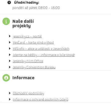
Úřední hodiny:
pondělí až pátek 08:00 - 16:00
Naše další
projekty
jeseniky.cz - portál
YesCard - karta plná výhod
YESinfo - akce a události v Jeseníkách
Jdeme na běžky - informace o bíle stopě
Jeseníky Film Office
Jeseníky Convention Bureau
Informace
Obchodní podmínky
Informace o ochraně osobních údajů