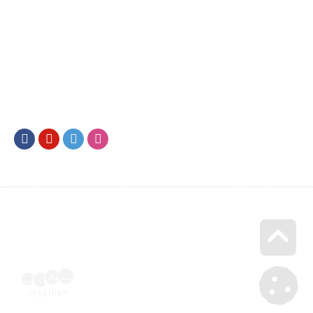
Facebook
Youtube
Twitter
Instagram
Go u
Doklad o úhradě (výpis z banky apod.) | Voucher Jeseníky