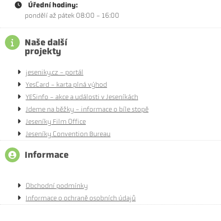
Úřední hodiny:
pondělí až pátek 08:00 - 16:00
Naše další
projekty
jeseniky.cz - portál
YesCard - karta plná výhod
YESinfo - akce a události v Jeseníkách
Jdeme na běžky - informace o bíle stopě
Jeseníky Film Office
Jeseníky Convention Bureau
Informace
Obchodní podmínky
Informace o ochraně osobních údajů