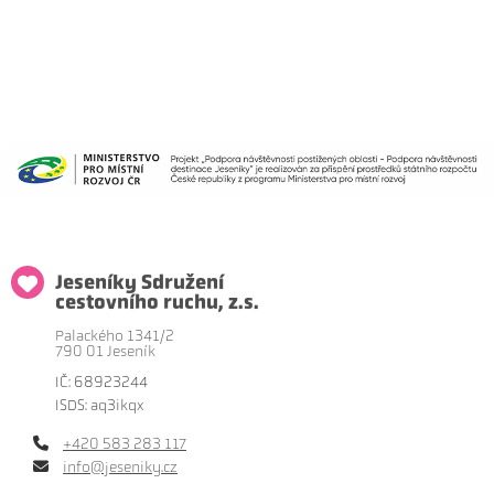
Jeseníky Sdružení
cestovního ruchu, z.s.
Palackého 1341/2
790 01 Jeseník
IČ: 68923244
ISDS: aq3ikqx
+420 583 283 117
info@jeseniky.cz