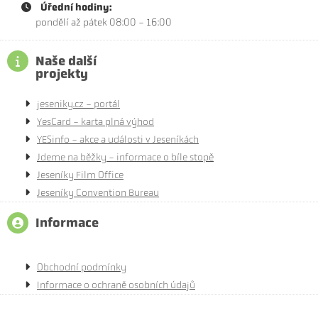
Úřední hodiny:
pondělí až pátek 08:00 - 16:00
Naše další
projekty
jeseniky.cz - portál
YesCard - karta plná výhod
YESinfo - akce a události v Jeseníkách
Jdeme na běžky - informace o bíle stopě
Jeseníky Film Office
Jeseníky Convention Bureau
Informace
Obchodní podmínky
Informace o ochraně osobních údajů