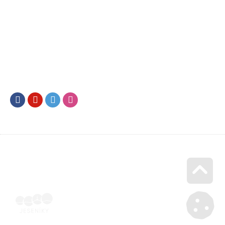
Facebook
Youtube
Twitter
Instagram
Go u
Doklad o úhradě (výpis z banky apod.) | Voucher Jeseníky