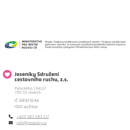
Jeseníky Sdružení
cestovního ruchu, z.s.
Palackého 1341/2
790 01 Jeseník
IČ: 68923244
ISDS: aq3ikqx
+420 583 283 117
info@jeseniky.cz