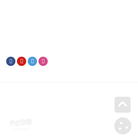
Facebook
Youtube
Twitter
Instagram
Go u
Doklad o úhradě (výpis z banky apod.) | Voucher Jeseníky