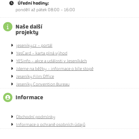
Úřední hodiny:
pondělí až pátek 08:00 - 16:00
Naše další
projekty
jeseniky.cz - portál
YesCard - karta plná výhod
YESinfo - akce a události v Jeseníkách
Jdeme na běžky - informace o bíle stopě
Jeseníky Film Office
Jeseníky Convention Bureau
Informace
Obchodní podmínky
Informace o ochraně osobních údajů