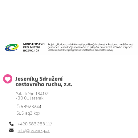
Jeseníky Sdružení
cestovního ruchu, z.s.
Palackého 1341/2
790 01 Jeseník
IČ: 68923244
ISDS: aq3ikqx
+420 583 283 117
info@jeseniky.cz