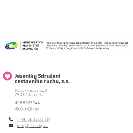
Jeseníky Sdružení
cestovního ruchu, z.s.
Palackého 1341/2
790 01 Jeseník
IČ: 68923244
ISDS: aq3ikqx
+420 583 283 117
info@jeseniky.cz