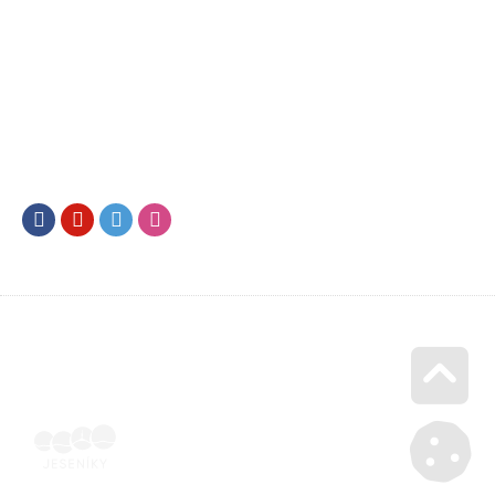
Facebook
Youtube
Twitter
Instagram
Go u
Doklad o úhradě (výpis z banky apod.) | Voucher Jeseníky