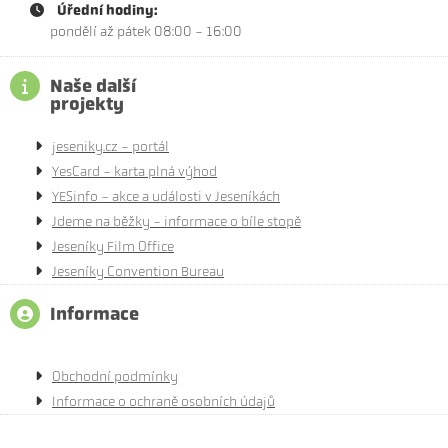
Úřední hodiny:
pondělí až pátek 08:00 - 16:00
Naše další
projekty
jeseniky.cz - portál
YesCard - karta plná výhod
YESinfo - akce a události v Jeseníkách
Jdeme na běžky - informace o bíle stopě
Jeseníky Film Office
Jeseníky Convention Bureau
Informace
Obchodní podmínky
Informace o ochraně osobních údajů