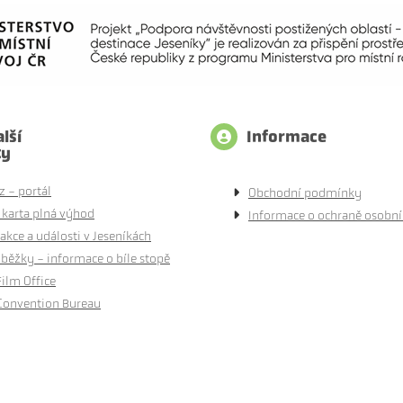
lší
Informace
ty
z - portál
Obchodní podmínky
 karta plná výhod
Informace o ochraně osobní
akce a události v Jeseníkách
běžky - informace o bíle stopě
Film Office
Convention Bureau