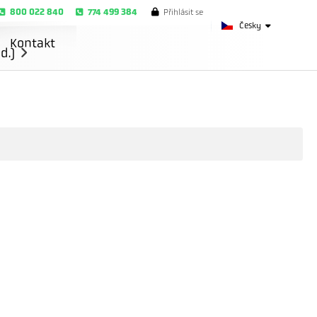
800 022 840
774 499 384
Přihlásit se
Česky
Kontakt
d.)