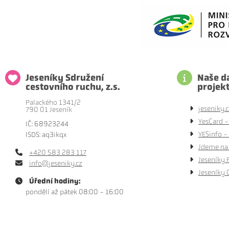
Jeseníky Sdružení
Naše da
cestovního ruchu, z.s.
projek
Palackého 1341/2
jeseniky.c
790 01 Jeseník
YesCard -
IČ: 68923244
YESinfo - 
ISDS: aq3ikqx
Jdeme na 
+420 583 283 117
Jeseníky 
info@jeseniky.cz
Jeseníky 
Úřední hodiny:
pondělí až pátek 08:00 - 16:00