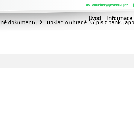
voucher@jeseniky.cz
Úvod
Informace
ané dokumenty
Doklad o úhradě (výpis z banky apo