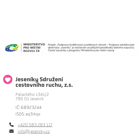
Jeseníky Sdružení
cestovního ruchu, z.s.
Palackého 1341/2
790 01 Jeseník
IČ: 68923244
ISDS: aq3ikqx
+420 583 283 117
info@jeseniky.cz