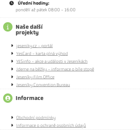
Úřední hodiny:
pondělí až pátek 08:00 - 16:00
Naše další
projekty
jeseniky.cz - portál
YesCard - karta plná výhod
YESinfo - akce a události v Jeseníkách
Jdeme na běžky - informace o bíle stopě
Jeseníky Film Office
Jeseníky Convention Bureau
Informace
Obchodní podmínky
Informace o ochraně osobních údajů