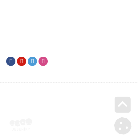
Facebook
Youtube
Twitter
Instagram
Go u
Doklad o úhradě (výpis z banky apod.) | Voucher Jeseníky