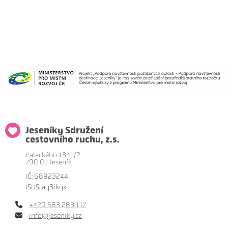
Jeseníky Sdružení
cestovního ruchu, z.s.
Palackého 1341/2
790 01 Jeseník
IČ: 68923244
ISDS: aq3ikqx
+420 583 283 117
info@jeseniky.cz