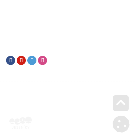
Facebook
Youtube
Twitter
Instagram
Go u
Doklad o úhradě (výpis z banky apod.) | Voucher Jeseníky