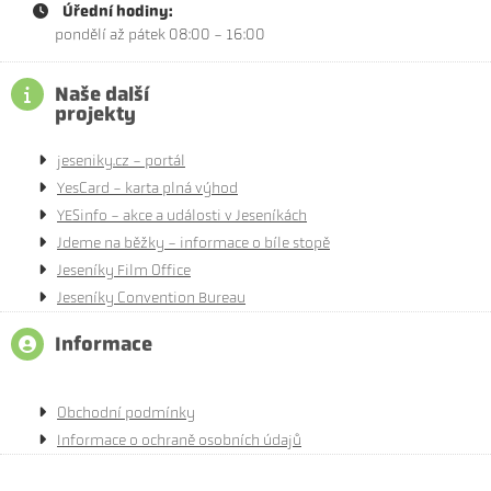
Úřední hodiny:
pondělí až pátek 08:00 - 16:00
Naše další
projekty
jeseniky.cz - portál
YesCard - karta plná výhod
YESinfo - akce a události v Jeseníkách
Jdeme na běžky - informace o bíle stopě
Jeseníky Film Office
Jeseníky Convention Bureau
Informace
Obchodní podmínky
Informace o ochraně osobních údajů