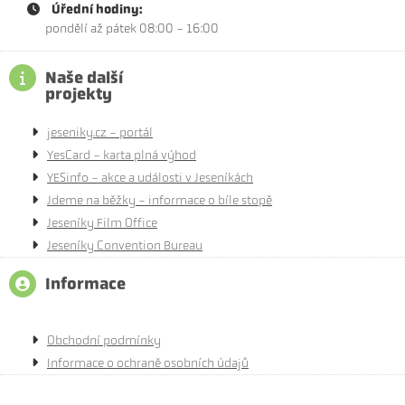
Úřední hodiny:
pondělí až pátek 08:00 - 16:00
Naše další
projekty
jeseniky.cz - portál
YesCard - karta plná výhod
YESinfo - akce a události v Jeseníkách
Jdeme na běžky - informace o bíle stopě
Jeseníky Film Office
Jeseníky Convention Bureau
Informace
Obchodní podmínky
Informace o ochraně osobních údajů