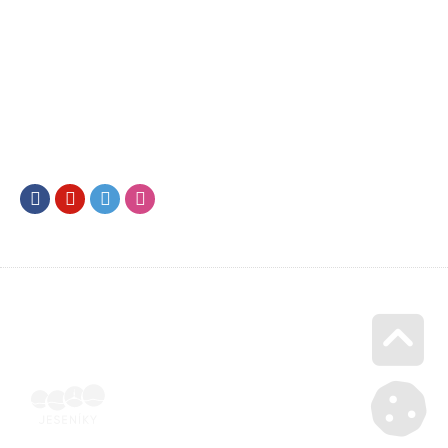
Facebook
Youtube
Twitter
Instagram
Go u
Doklad o úhradě (výpis z banky apod.) | Voucher Jeseníky