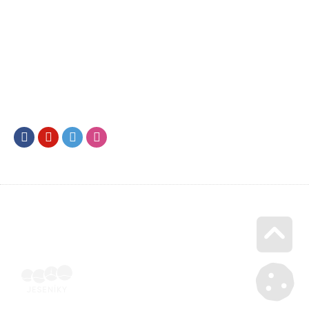
Facebook
Youtube
Twitter
Instagram
Go u
Doklad o úhradě (výpis z banky apod.) | Voucher Jeseníky