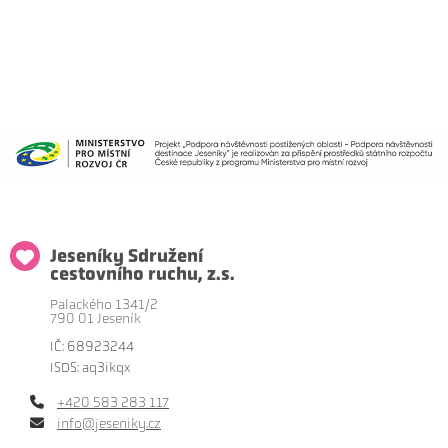
Jeseníky Sdružení
cestovního ruchu, z.s.
Palackého 1341/2
790 01 Jeseník
IČ: 68923244
ISDS: aq3ikqx
+420 583 283 117
info@jeseniky.cz