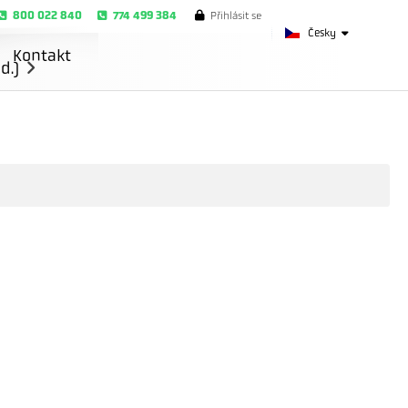
800 022 840
774 499 384
Přihlásit se
Česky
Kontakt
d.)