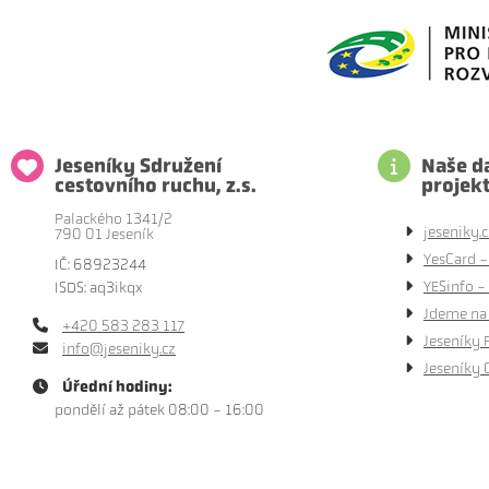
Jeseníky Sdružení
Naše da
cestovního ruchu, z.s.
projek
Palackého 1341/2
jeseniky.c
790 01 Jeseník
YesCard -
IČ: 68923244
YESinfo - 
ISDS: aq3ikqx
Jdeme na 
+420 583 283 117
Jeseníky 
info@jeseniky.cz
Jeseníky 
Úřední hodiny:
pondělí až pátek 08:00 - 16:00