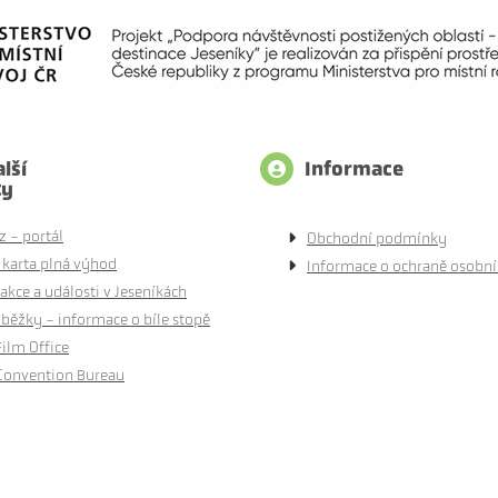
lší
Informace
ty
z - portál
Obchodní podmínky
 karta plná výhod
Informace o ochraně osobní
akce a události v Jeseníkách
běžky - informace o bíle stopě
Film Office
Convention Bureau