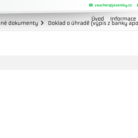
voucher@jeseniky.cz
Úvod
Informace
ané dokumenty
Doklad o úhradě (výpis z banky apo